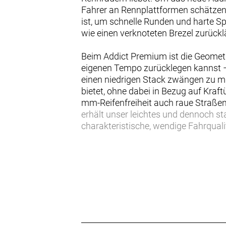
Fahrer an Rennplattformen schätzen
ist, um schnelle Runden und harte Sp
wie einen verknoteten Brezel zurückl
Beim Addict Premium ist die Geometr
eigenen Tempo zurücklegen kannst – 
einen niedrigen Stack zwängen zu mü
bietet, ohne dabei in Bezug auf Kraf
mm-Reifenfreiheit auch raue Straßen 
erhält unser leichtes und dennoch s
charakteristische, wendige Fahrqualit
Das Addict Premium bringt dich über
packst du das Save-The-Day-Set mit
Shimanos Spitzenmodell, der Dura-Ac
Laufrädern auf Schwalbe PRO ONE Rei
Hinweis: Fahrradspezifikationen kö