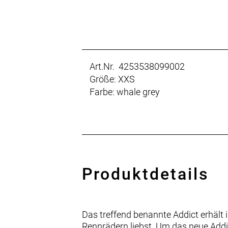
Art.Nr. 4253538099002
Größe: XXS
Farbe: whale grey
Produktdetails
Das treffend benannte Addict erhält
Rennrädern liebst. Um das neue Add