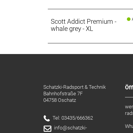
Sattel: Syncros Tofino V 1.0 Cut Out
Sattelstütze: Syncros SP-R101-CF
A
Gewicht: 7,4 kg
Scott Addict Premium -
Zulässiges Gesamtgewicht: 120 kg
whale grey - XL
Schatzki-Radsport & Technik
Öf
Bahnhofstraße 7F
04758 Oschatz
wer
rad
Tel: 03435/666362
Wha
info@schatzki-