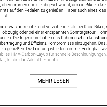
, übernommen und sie abgeschwächt, um ein Bike zu krei
rints auf den Pedalen zu genießen – aber auch eines, das
ässt.
ie etwas aufrechter und verzeihender als bei Race-Bikes, 
ob zügig oder bei einer entspannten Sonntagstour – ohn
ssen. Die Ingenieure haben das Rahmenset so konstruiert
tübertragung und Effizienz Kompromisse einzugehen. Das A
zu genießen. Die Leistung ist jedoch immer verfügbar, we
tabiles HMX-Carbon-Layup für schnelle Beschleunigungen,
ät, für die das Addict bekannt ist.
all hin – wie und solange du möchtest. Und wenn die Tour
 einem Schlauch, Reifenheber und einer Minipumpe aus. D
MEHR LESEN
e Di2 elektrischen 2x-Schaltgruppe, sowie den schnellen 
fen ausgestattet – für lange Strecken in jedem Tempo, 
nnen ohne vorherige Ankündigung geändert werden.