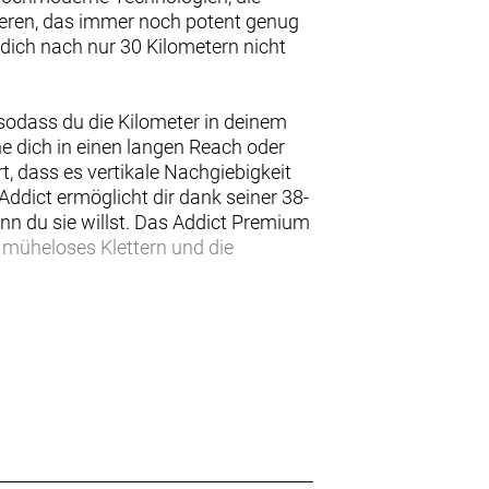
eren, das immer noch potent genug
 dich nach nur 30 Kilometern nicht
sodass du die Kilometer in deinem
e dich in einen langen Reach oder
, dass es vertikale Nachgiebigkeit
ddict ermöglicht dir dank seiner 38-
nn du sie willst. Das Addict Premium
 müheloses Klettern und die
 mal zu lang für das Bike wurde,
as Addict Premium ist mit
und stabilen Fulcrum Wind 42 Disc-
das du wählst.