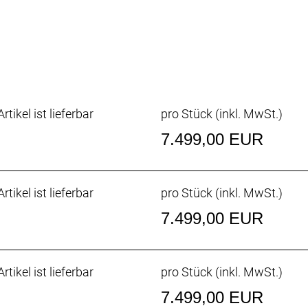
e geometry, Replaceable UDH Derailleur Hanger, Internal
27.2mm Eccentric Carbon steerer
250, 24 Speed Electronic Shift System
270, Dual control 24 Speed Electronic Shift System
0, Electronic Shift System
rtikel ist lieferbar
pro Stück (inkl. MwSt.)
34
7.499,00 EUR
200, Hollowtech II 50x34
Hyd.Disc
rtikel ist lieferbar
pro Stück (inkl. MwSt.)
 Hyd.Disc
L900 rotor 160mm
7.499,00 EUR
CL900 rotor 160mm
bon, 24 Front, 24 Rear, Syncros SL Axle
 Fold, 700x34C
rtikel ist lieferbar
pro Stück (inkl. MwSt.)
E Fold,700x34C
7.499,00 EUR
n combo