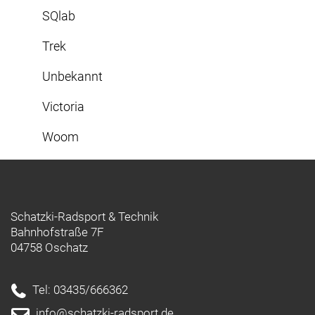
SQlab
Trek
Unbekannt
Victoria
Woom
Schatzki-Radsport & Technik
Bahnhofstraße 7F
04758 Oschatz
Tel: 03435/666362
info@schatzki-radsport.de