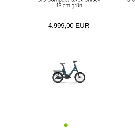
48 cm grün
4.999,00 EUR