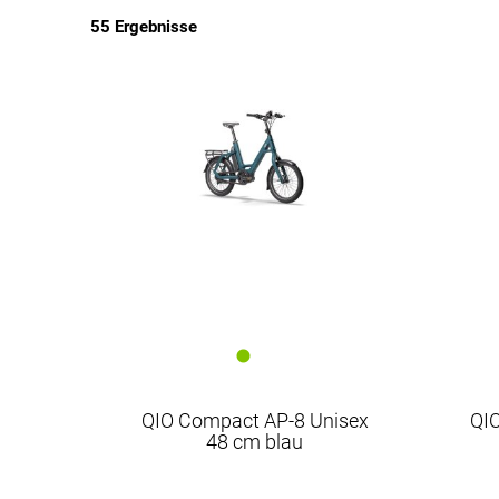
55 Ergebnisse
EUR
EUR
QIO Compact AP-8 Unisex
QI
48 cm blau