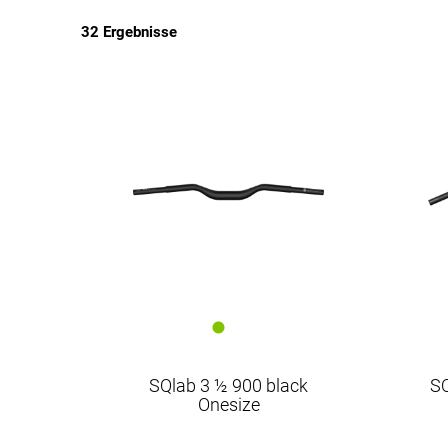
32 Ergebnisse
EUR
EUR
SQlab 3 ½ 900 black
SQ
Onesize