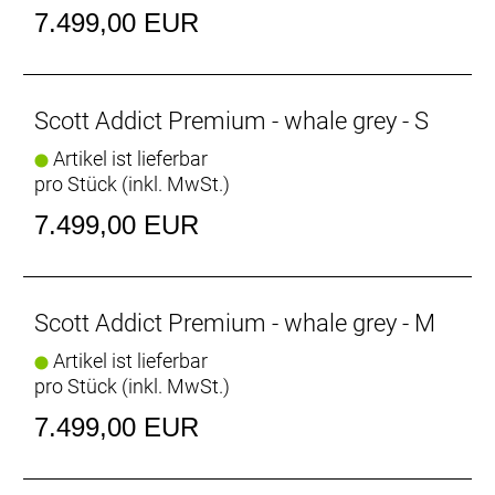
Schwalbe PRO ONE Reifen ausgestattet – für lange
7.499,00 EUR
Strecken in jedem Tempo, das du wählst.
Hinweis: Fahrradspezifikationen können ohne
Scott Addict Premium - whale grey - S
vorherige Ankündigung geändert werden.
Artikel ist lieferbar
pro Stück (inkl. MwSt.)
Rahmen: Addict HMX Carbon, Endurance geometry,
Replaceable UDH Derailleur Hanger, Internal cable
7.499,00 EUR
routing, Integrated storage
Gabel: Addict HMX Flatmount Disc, 27.2mm
Eccentric Carbon steerer
Schaltwerk: Shimano Dura-Ace RD-R9250, 24 Speed
Scott Addict Premium - whale grey - M
Electronic Shift System
Artikel ist lieferbar
Schalthebel: Shimano Dura-Ace ST-R9270, Dual
pro Stück (inkl. MwSt.)
control 24 Speed Electronic Shift System
Anzahl Gänge: 24
7.499,00 EUR
Umwerfer: Shimano Dura-Ace FD-R9250, Electronic
Shift System