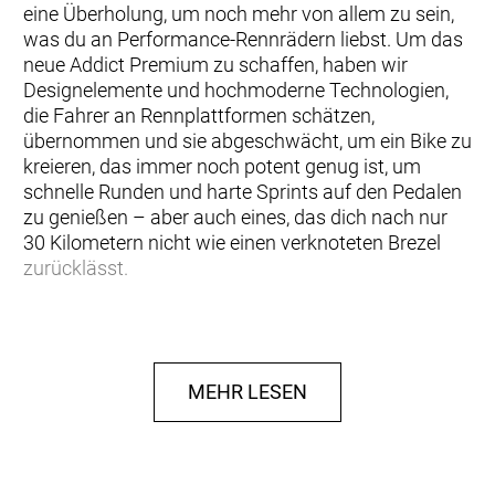
eine Überholung, um noch mehr von allem zu sein,
was du an Performance-Rennrädern liebst. Um das
neue Addict Premium zu schaffen, haben wir
Designelemente und hochmoderne Technologien,
die Fahrer an Rennplattformen schätzen,
übernommen und sie abgeschwächt, um ein Bike zu
kreieren, das immer noch potent genug ist, um
schnelle Runden und harte Sprints auf den Pedalen
zu genießen – aber auch eines, das dich nach nur
30 Kilometern nicht wie einen verknoteten Brezel
zurücklässt.
Beim Addict Premium ist die Geometrie etwas
aufrechter und verzeihender als bei Race-Bikes,
sodass du die Kilometer in deinem eigenen Tempo
MEHR LESEN
zurücklegen kannst – ob zügig oder bei einer
entspannten Sonntagstour – ohne dich in einen
langen Reach oder einen niedrigen Stack zwängen
zu müssen. Die Ingenieure haben das Rahmenset