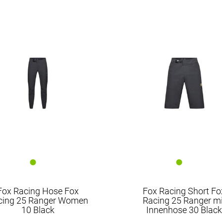
Fox Racing
Rapha
Santini
SQlab
Trek
Unbekannt
Fox Racing Hose Fox
Fox Racing Short Fo
cing 25 Ranger Women
Racing 25 Ranger mi
10 Black
Innenhose 30 Blac