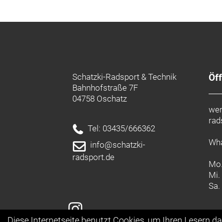
Schatzki-Radsport & Technik
Öf
Bahnhofstraße 7F
04758 Oschatz
wer
rad
Tel: 03435/666362
Wha
info@schatzki-
radsport.de
Mo.
Mi.
Sa.
Diese Internetseite benutzt Cookies, um Ihren Lesern d