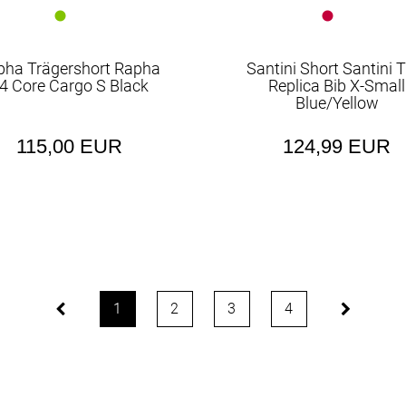
pha Trägershort Rapha
Santini Short Santini 
4 Core Cargo S Black
Replica Bib X-Small
Blue/Yellow
115,00 EUR
124,99 EUR
1
2
3
4