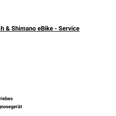
sch & Shimano eBike - Service
riebes
gnosegerät