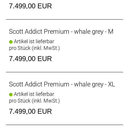
Schwalbe PRO ONE Reifen ausgestattet – für lange
7.499,00 EUR
Strecken in jedem Tempo, das du wählst.
Hinweis: Fahrradspezifikationen können ohne
Scott Addict Premium - whale grey - M
vorherige Ankündigung geändert werden.
Artikel ist lieferbar
pro Stück (inkl. MwSt.)
Rahmen: Addict HMX Carbon, Endurance geometry,
Replaceable UDH Derailleur Hanger, Internal cable
7.499,00 EUR
routing, Integrated storage
Gabel: Addict HMX Flatmount Disc, 27.2mm
Eccentric Carbon steerer
Schaltwerk: Shimano Dura-Ace RD-R9250, 24 Speed
Scott Addict Premium - whale grey - XL
Electronic Shift System
Artikel ist lieferbar
Schalthebel: Shimano Dura-Ace ST-R9270, Dual
pro Stück (inkl. MwSt.)
control 24 Speed Electronic Shift System
Anzahl Gänge: 24
7.499,00 EUR
Umwerfer: Shimano Dura-Ace FD-R9250, Electronic
Shift System