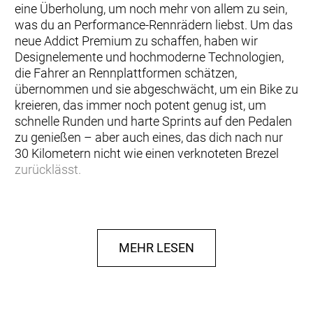
eine Überholung, um noch mehr von allem zu sein,
was du an Performance-Rennrädern liebst. Um das
neue Addict Premium zu schaffen, haben wir
Designelemente und hochmoderne Technologien,
die Fahrer an Rennplattformen schätzen,
übernommen und sie abgeschwächt, um ein Bike zu
kreieren, das immer noch potent genug ist, um
schnelle Runden und harte Sprints auf den Pedalen
zu genießen – aber auch eines, das dich nach nur
30 Kilometern nicht wie einen verknoteten Brezel
zurücklässt.
Beim Addict Premium ist die Geometrie etwas
aufrechter und verzeihender als bei Race-Bikes,
sodass du die Kilometer in deinem eigenen Tempo
MEHR LESEN
zurücklegen kannst – ob zügig oder bei einer
entspannten Sonntagstour – ohne dich in einen
langen Reach oder einen niedrigen Stack zwängen
zu müssen. Die Ingenieure haben das Rahmenset