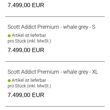
Schwalbe PRO ONE Reifen ausgestattet – für lange
7.499,00 EUR
Strecken in jedem Tempo, das du wählst.
Hinweis: Fahrradspezifikationen können ohne
Scott Addict Premium - whale grey - S
vorherige Ankündigung geändert werden.
Artikel ist lieferbar
pro Stück (inkl. MwSt.)
Rahmen: Addict HMX Carbon, Endurance geometry,
Replaceable UDH Derailleur Hanger, Internal cable
7.499,00 EUR
routing, Integrated storage
Gabel: Addict HMX Flatmount Disc, 27.2mm
Eccentric Carbon steerer
Schaltwerk: Shimano Dura-Ace RD-R9250, 24 Speed
Scott Addict Premium - whale grey - XL
Electronic Shift System
Artikel ist lieferbar
Schalthebel: Shimano Dura-Ace ST-R9270, Dual
pro Stück (inkl. MwSt.)
control 24 Speed Electronic Shift System
Anzahl Gänge: 24
7.499,00 EUR
Umwerfer: Shimano Dura-Ace FD-R9250, Electronic
Shift System