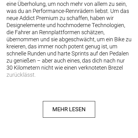
eine Überholung, um noch mehr von allem zu sein,
was du an Performance-Rennrädern liebst. Um das
neue Addict Premium zu schaffen, haben wir
Designelemente und hochmoderne Technologien,
die Fahrer an Rennplattformen schätzen,
übernommen und sie abgeschwächt, um ein Bike zu
kreieren, das immer noch potent genug ist, um
schnelle Runden und harte Sprints auf den Pedalen
zu genießen – aber auch eines, das dich nach nur
30 Kilometern nicht wie einen verknoteten Brezel
zurücklässt.
Beim Addict Premium ist die Geometrie etwas
aufrechter und verzeihender als bei Race-Bikes,
sodass du die Kilometer in deinem eigenen Tempo
MEHR LESEN
zurücklegen kannst – ob zügig oder bei einer
entspannten Sonntagstour – ohne dich in einen
langen Reach oder einen niedrigen Stack zwängen
zu müssen. Die Ingenieure haben das Rahmenset