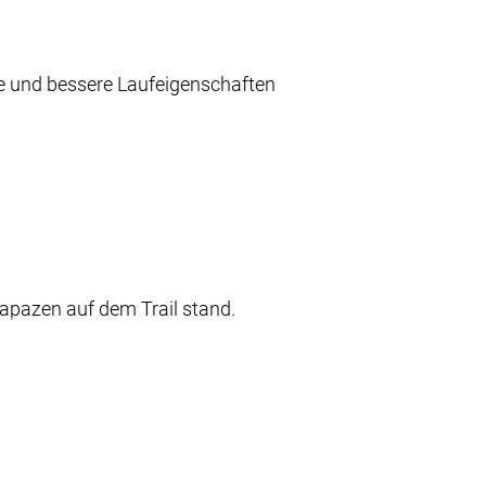
e und bessere Laufeigenschaften
apazen auf dem Trail stand.
, egal welche Steine der Trail dir in
arantieren eine hohe Langlebigkeit