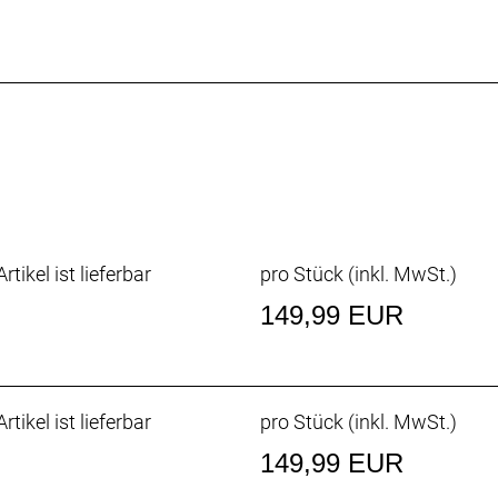
hle beugt Ermüdung beim Laufen vor und dämpft jede L
en können.
tibel mit jedem 2-Loch-Cleat und ermöglicht ein einfache
 für deinen Fahrstil zu finden.
rtikel ist lieferbar
pro Stück (inkl. MwSt.)
ne individuelle Passform, während ein großer Klettriemen
149,99 EUR
rtikel ist lieferbar
pro Stück (inkl. MwSt.)
an, 24% Nylon, 21% Polyester
149,99 EUR