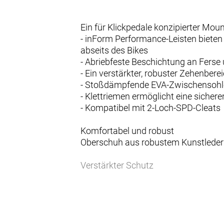
Ein für Klickpedale konzipierter Moun
- inForm Performance-Leisten biete
abseits des Bikes
- Abriebfeste Beschichtung an Ferse
- Ein verstärkter, robuster Zehenbere
- Stoßdämpfende EVA-Zwischensohl
- Klettriemen ermöglicht eine siche
- Kompatibel mit 2-Loch-SPD-Cleats
Komfortabel und robust
Oberschuh aus robustem Kunstleder b
Verstärkter Schutz
Eine verstärkte, robuste Zehenkappe w
den Weg legt.
GnarGuard-Besätze
Abriebfeste Beschichtung an Ferse u