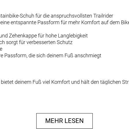
tainbike-Schuh für die anspruchsvollsten Trailrider
n eine entspannte Passform für mehr Komfort auf dem Bik
 und Zehenkappe für hohe Langlebigkeit
ich sorgt für verbesserten Schutz
e
rere Passform, die sich deinem Fuß anschmiegt
ietet deinem Fuß viel Komfort und hält den täglichen Str
idersteht härtestem Terrain und bietet zusätzlichen Schutz
MEHR LESEN
nd Zehenkappe schützen stark beanspruchte Stellen und g