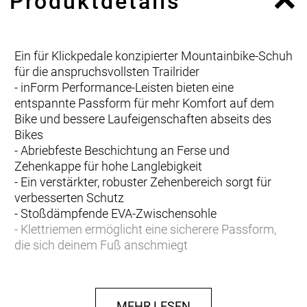
Produktdetails
Ein für Klickpedale konzipierter Mountainbike-Schuh
für die anspruchsvollsten Trailrider
- inForm Performance-Leisten bieten eine
entspannte Passform für mehr Komfort auf dem
Bike und bessere Laufeigenschaften abseits des
Bikes
- Abriebfeste Beschichtung an Ferse und
Zehenkappe für hohe Langlebigkeit
- Ein verstärkter, robuster Zehenbereich sorgt für
verbesserten Schutz
- Stoßdämpfende EVA-Zwischensohle
- Klettriemen ermöglicht eine sicherere Passform,
die sich deinem Fuß anschmiegt
- Kompatibel mit 2-Loch-SPD-Cleats
Komfortabel und robust
MEHR LESEN