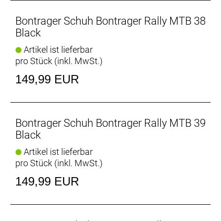
Souveränes Einklicken
Die große offene Plattform ist kompatibel mit jedem
Bontrager Schuh Bontrager Rally MTB 38
2-Loch-Cleat und ermöglicht ein einfaches
Black
Einklicken sowie einen großen Verstellbereich, um
Artikel ist lieferbar
die beste Position für deinen Fahrstil zu finden.
pro Stück (inkl. MwSt.)
Festhalten
149,99 EUR
Langlebige Schnürsenkel erlauben eine individuelle
Passform, während ein großer Klettriemen den Fuß
beim Fahren fest umschließt.
Bontrager Schuh Bontrager Rally MTB 39
- Fasergehalt (Liner): 100% Polyester
Black
- Fasergehalt (Sohle): 100% Gummi
Artikel ist lieferbar
- Fasergehalt (oben): 55% Polyurethan, 24% Nylon,
pro Stück (inkl. MwSt.)
21% Polyester
149,99 EUR