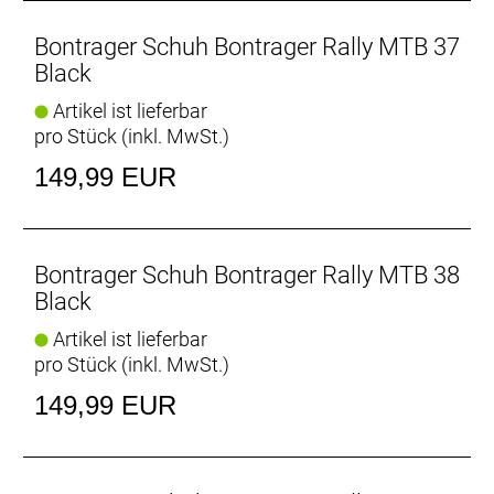
Souveränes Einklicken
Die große offene Plattform ist kompatibel mit jedem
Bontrager Schuh Bontrager Rally MTB 37
2-Loch-Cleat und ermöglicht ein einfaches
Black
Einklicken sowie einen großen Verstellbereich, um
Artikel ist lieferbar
die beste Position für deinen Fahrstil zu finden.
pro Stück (inkl. MwSt.)
Festhalten
149,99 EUR
Langlebige Schnürsenkel erlauben eine individuelle
Passform, während ein großer Klettriemen den Fuß
beim Fahren fest umschließt.
Bontrager Schuh Bontrager Rally MTB 38
- Fasergehalt (Liner): 100% Polyester
Black
- Fasergehalt (Sohle): 100% Gummi
Artikel ist lieferbar
- Fasergehalt (oben): 55% Polyurethan, 24% Nylon,
pro Stück (inkl. MwSt.)
21% Polyester
149,99 EUR