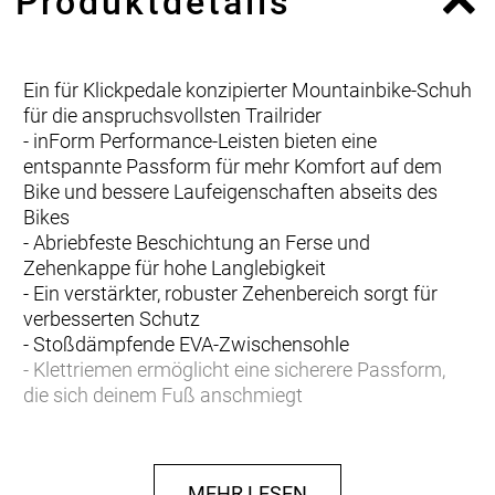
Produktdetails
Ein für Klickpedale konzipierter Mountainbike-Schuh
für die anspruchsvollsten Trailrider
- inForm Performance-Leisten bieten eine
entspannte Passform für mehr Komfort auf dem
Bike und bessere Laufeigenschaften abseits des
Bikes
- Abriebfeste Beschichtung an Ferse und
Zehenkappe für hohe Langlebigkeit
- Ein verstärkter, robuster Zehenbereich sorgt für
verbesserten Schutz
- Stoßdämpfende EVA-Zwischensohle
- Klettriemen ermöglicht eine sicherere Passform,
die sich deinem Fuß anschmiegt
- Kompatibel mit 2-Loch-SPD-Cleats
Komfortabel und robust
MEHR LESEN