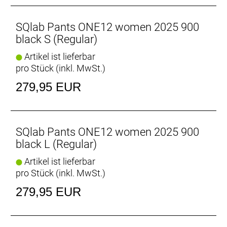
durchdachte Design sorgt für eine perfekte
Kombination aus Komfort und Leistung, ideal für
anspruchsvolle Radsportler.
SQlab Pants ONE12 women 2025 900
black S (Regular)
Artikel ist lieferbar
pro Stück (inkl. MwSt.)
279,95 EUR
SQlab Pants ONE12 women 2025 900
black L (Regular)
Artikel ist lieferbar
pro Stück (inkl. MwSt.)
279,95 EUR