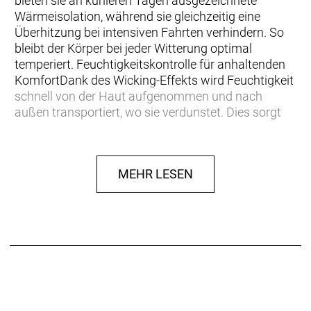
bieten sie an kühleren Tagen ausgezeichnete
Wärmeisolation, während sie gleichzeitig eine
Überhitzung bei intensiven Fahrten verhindern. So
bleibt der Körper bei jeder Witterung optimal
temperiert. Feuchtigkeitskontrolle für anhaltenden
KomfortDank des Wicking-Effekts wird Feuchtigkeit
schnell von der Haut aufgenommen und nach
außen transportiert, wo sie verdunstet. Dies sorgt
für ein trockenes und angenehmes Tragegefühl –
besonders während intensiver Fahrten. Die spezielle
Materialkombination aus einem weichen,
MEHR LESEN
angerauten Polyester auf der Innenseite und einem
robusten, abriebfesten Polyamid auf der Außenseite
garantiert eine hohe Haltbarkeit und
Widerstandsfähigkeit, auch bei häufigem Gebrauch.
Nachhaltige Materialien für maximale
QualitätHergestellt in Europa unter höchsten
Qualitätsstandards bei unserem bluesign® System
Partner, bestehen die SQ-Pants ONE12 aus
hochwertigen, nachhaltigen Materialien, die sowohl