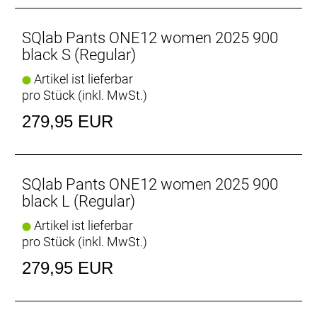
durchdachte Design sorgt für eine perfekte
Kombination aus Komfort und Leistung, ideal für
anspruchsvolle Radsportler.
SQlab Pants ONE12 women 2025 900
black S (Regular)
Artikel ist lieferbar
pro Stück (inkl. MwSt.)
279,95 EUR
SQlab Pants ONE12 women 2025 900
black L (Regular)
Artikel ist lieferbar
pro Stück (inkl. MwSt.)
279,95 EUR