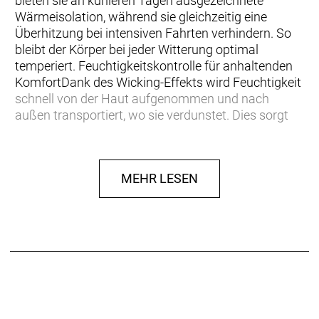
bieten sie an kühleren Tagen ausgezeichnete
Wärmeisolation, während sie gleichzeitig eine
Überhitzung bei intensiven Fahrten verhindern. So
bleibt der Körper bei jeder Witterung optimal
temperiert. Feuchtigkeitskontrolle für anhaltenden
KomfortDank des Wicking-Effekts wird Feuchtigkeit
schnell von der Haut aufgenommen und nach
außen transportiert, wo sie verdunstet. Dies sorgt
für ein trockenes und angenehmes Tragegefühl –
besonders während intensiver Fahrten. Die spezielle
Materialkombination aus einem weichen,
MEHR LESEN
angerauten Polyester auf der Innenseite und einem
robusten, abriebfesten Polyamid auf der Außenseite
garantiert eine hohe Haltbarkeit und
Widerstandsfähigkeit, auch bei häufigem Gebrauch.
Nachhaltige Materialien für maximale
QualitätHergestellt in Europa unter höchsten
Qualitätsstandards bei unserem bluesign® System
Partner, bestehen die SQ-Pants ONE12 aus
hochwertigen, nachhaltigen Materialien, die sowohl