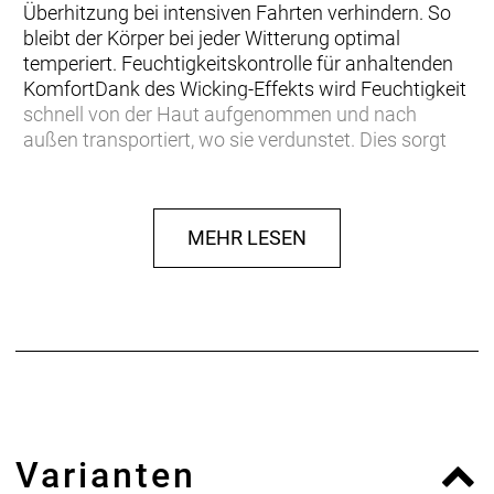
Überhitzung bei intensiven Fahrten verhindern. So
bleibt der Körper bei jeder Witterung optimal
temperiert. Feuchtigkeitskontrolle für anhaltenden
KomfortDank des Wicking-Effekts wird Feuchtigkeit
schnell von der Haut aufgenommen und nach
außen transportiert, wo sie verdunstet. Dies sorgt
für ein trockenes und angenehmes Tragegefühl –
besonders während intensiver Fahrten. Die spezielle
Materialkombination aus einem weichen,
MEHR LESEN
angerauten Polyester auf der Innenseite und einem
robusten, abriebfesten Polyamid auf der Außenseite
garantiert eine hohe Haltbarkeit und
Widerstandsfähigkeit, auch bei häufigem Gebrauch.
Nachhaltige Materialien für maximale
QualitätHergestellt in Europa unter höchsten
Qualitätsstandards bei unserem bluesign® System
Partner, bestehen die SQ-Pants ONE12 aus
hochwertigen, nachhaltigen Materialien, die sowohl
Varianten
langlebig als auch besonders umweltfreundlich