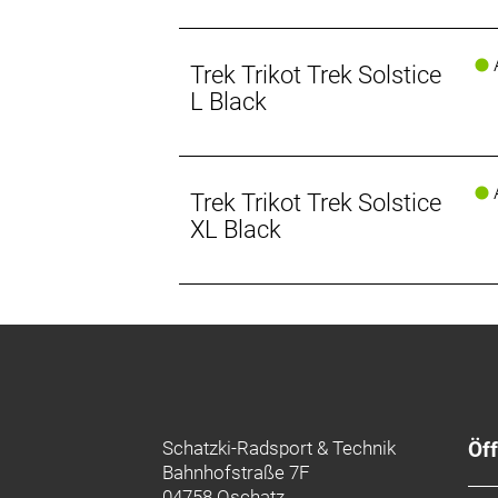
A
Trek Trikot Trek Solstice
L Black
A
Trek Trikot Trek Solstice
XL Black
Schatzki-Radsport & Technik
Öf
Bahnhofstraße 7F
04758 Oschatz