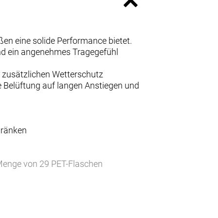
ßen eine solide Performance bietet.
und ein angenehmes Tragegefühl
r zusätzlichen Wetterschutz
e Belüftung auf langen Anstiegen und
hränken
r Menge von 29 PET-Flaschen
d halten dich trocken, damit du