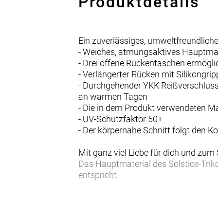
Produktdetails
Ein zuverlässiges, umweltfreundliche
- Weiches, atmungsaktives Hauptmat
- Drei offene Rückentaschen ermögli
- Verlängerter Rücken mit Silikongri
- Durchgehender YKK-Reißverschluss 
an warmen Tagen
- Die in dem Produkt verwendeten M
- UV-Schutzfaktor 50+
- Der körpernahe Schnitt folgt den 
Mit ganz viel Liebe für dich und zum
Das Hauptmaterial des Solstice-Trik
entspricht.
Wohlfühlmaterialien
Die weichen, atmungsaktiven Hauptmat