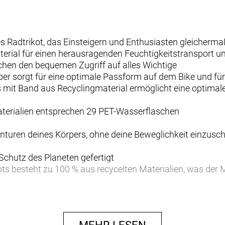
s Radtrikot, das Einsteigern und Enthusiasten gleicherma
erial für einen herausragenden Feuchtigkeitstransport 
chen den bequemen Zugriff auf alles Wichtige
pper sorgt für eine optimale Passform auf dem Bike und fü
mit Band aus Recyclingmaterial ermöglicht eine optimal
aterialien entsprechen 29 PET-Wasserflaschen
Konturen deines Körpers, ohne deine Beweglichkeit einzusc
 Schutz des Planeten gefertigt
ots besteht zu 100 % aus recycelten Materialien, was de
erialien des Solstice führen Feuchtigkeit effektiv ab un