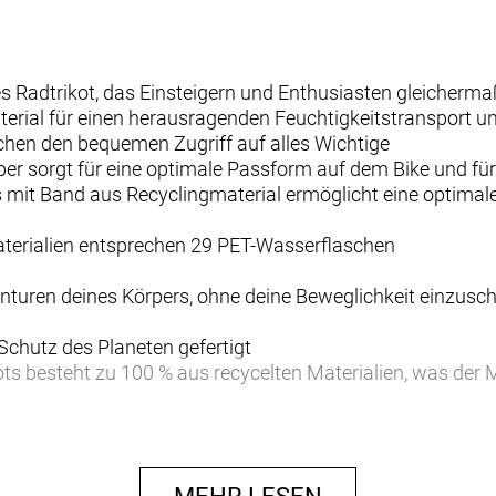
s Radtrikot, das Einsteigern und Enthusiasten gleicherma
erial für einen herausragenden Feuchtigkeitstransport 
chen den bequemen Zugriff auf alles Wichtige
pper sorgt für eine optimale Passform auf dem Bike und fü
mit Band aus Recyclingmaterial ermöglicht eine optimal
aterialien entsprechen 29 PET-Wasserflaschen
Konturen deines Körpers, ohne deine Beweglichkeit einzusc
 Schutz des Planeten gefertigt
ots besteht zu 100 % aus recycelten Materialien, was de
erialien des Solstice führen Feuchtigkeit effektiv ab un