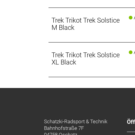
A
Trek Trikot Trek Solstice
M Black
A
Trek Trikot Trek Solstice
XL Black
Schatzki-Radsport & Technik
Öf
Bahnhofstraße 7F
04758 Oschatz