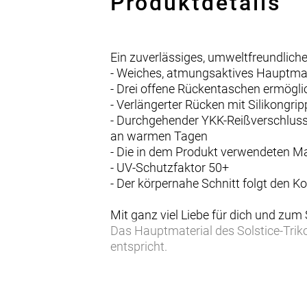
Produktdetails
Ein zuverlässiges, umweltfreundliche
- Weiches, atmungsaktives Hauptmat
- Drei offene Rückentaschen ermögli
- Verlängerter Rücken mit Silikongri
- Durchgehender YKK-Reißverschluss 
an warmen Tagen
- Die in dem Produkt verwendeten M
- UV-Schutzfaktor 50+
- Der körpernahe Schnitt folgt den 
Mit ganz viel Liebe für dich und zum
Das Hauptmaterial des Solstice-Trik
entspricht.
Wohlfühlmaterialien
Die weichen, atmungsaktiven Hauptmat