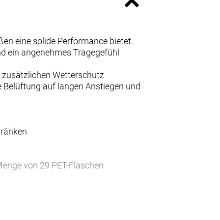
ßen eine solide Performance bietet.
und ein angenehmes Tragegefühl
r zusätzlichen Wetterschutz
e Belüftung auf langen Anstiegen und
hränken
r Menge von 29 PET-Flaschen
d halten dich trocken, damit du