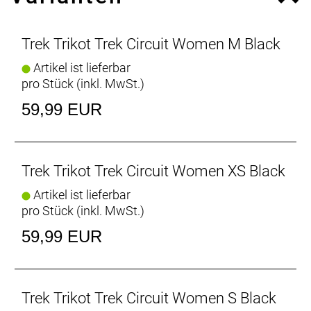
Die 37.5-Aktivpartikeltechnologie des Circuit
beschleunigt die Schweißverdampfung, um dich
kühl und trocken zu halten und eine ideale
Trek Trikot Trek Circuit Women M Black
Körperkerntemperatur zu gewährleisten: 37,5 Grad
Artikel ist lieferbar
Celsius.
pro Stück (inkl. MwSt.)
Rutschfeste Ärmel
59,99 EUR
Ärmel mit Raw-Cut-Bündchen mit Silikongrippern
sorgen für einen sicheren Sitz.
Erweiterte Abdeckung am Rücken
Trek Trikot Trek Circuit Women XS Black
Das verlängerte Rückenteil bietet ausreichend
Artikel ist lieferbar
Abdeckung und sitzt dank Silikongrippern
pro Stück (inkl. MwSt.)
rutschfest.
59,99 EUR
Alles Notwendige dabei
Drei offene Rückentaschen bieten reichlich Platz für
alles, was du unbedingt dabeihaben musst.
Trek Trikot Trek Circuit Women S Black