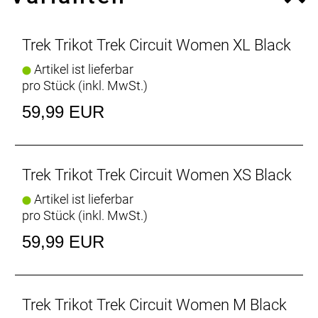
Die 37.5-Aktivpartikeltechnologie des Circuit
beschleunigt die Schweißverdampfung, um dich
kühl und trocken zu halten und eine ideale
Trek Trikot Trek Circuit Women XL Black
Körperkerntemperatur zu gewährleisten: 37,5 Grad
Artikel ist lieferbar
Celsius.
pro Stück (inkl. MwSt.)
Rutschfeste Ärmel
59,99 EUR
Ärmel mit Raw-Cut-Bündchen mit Silikongrippern
sorgen für einen sicheren Sitz.
Erweiterte Abdeckung am Rücken
Trek Trikot Trek Circuit Women XS Black
Das verlängerte Rückenteil bietet ausreichend
Artikel ist lieferbar
Abdeckung und sitzt dank Silikongrippern
pro Stück (inkl. MwSt.)
rutschfest.
59,99 EUR
Alles Notwendige dabei
Drei offene Rückentaschen bieten reichlich Platz für
alles, was du unbedingt dabeihaben musst.
Trek Trikot Trek Circuit Women M Black