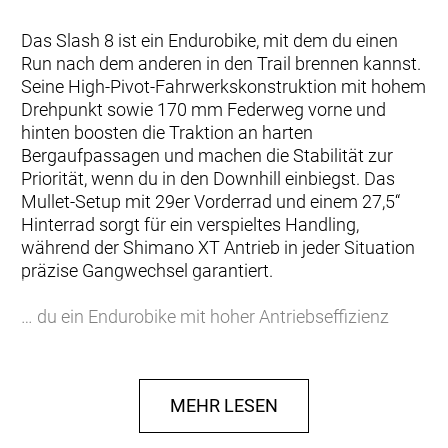
Das Slash 8 ist ein Endurobike, mit dem du einen
Run nach dem anderen in den Trail brennen kannst.
Seine High-Pivot-Fahrwerkskonstruktion mit hohem
Drehpunkt sowie 170 mm Federweg vorne und
hinten boosten die Traktion an harten
Bergaufpassagen und machen die Stabilität zur
Priorität, wenn du in den Downhill einbiegst. Das
Mullet-Setup mit 29er Vorderrad und einem 27,5“
Hinterrad sorgt für ein verspieltes Handling,
während der Shimano XT Antrieb in jeder Situation
präzise Gangwechsel garantiert.
… du ein Endurobike mit hoher Antriebseffizienz
bergauf und beeindruckenden Qualitäten bergab
willst. Das Plus an Traktion aufgrund der High-
Pivot-Konstruktion ist beeindruckend, aber die
MEHR LESEN
Stabilität im Downhill ist einfach atemberaubend.
Vielseitigkeit steht bei dir ganz oben, und du liebst