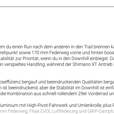
dem du einen Run nach dem anderen in den Trail brennen k
ehpunkt sowie 170 mm Federweg vorne und hinten booste
lität zur Priorität, wenn du in den Downhill einbiegst. 
ein verspieltes Handling, während der Shimano XT Antrieb i
bseffizienz bergauf und beeindruckenden Qualitäten berga
ist beeindruckend, aber die Stabilität im Downhill ist ein
st die Kombination aus schnell rollendem 29er Vorderrad un
luminium mit High-Pivot-Fahrwerk und Umlenkrolle, plu
mm Federweg, Float EVOL Luftfederung und GRIP-Dämpf