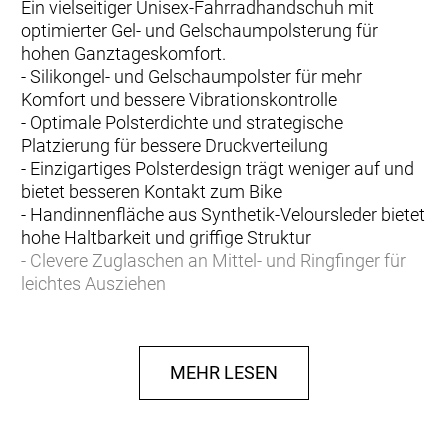
Ein vielseitiger Unisex-Fahrradhandschuh mit
optimierter Gel- und Gelschaumpolsterung für
hohen Ganztageskomfort.
- Silikongel- und Gelschaumpolster für mehr
Komfort und bessere Vibrationskontrolle
- Optimale Polsterdichte und strategische
Platzierung für bessere Druckverteilung
- Einzigartiges Polsterdesign trägt weniger auf und
bietet besseren Kontakt zum Bike
- Handinnenfläche aus Synthetik-Veloursleder bietet
hohe Haltbarkeit und griffige Struktur
- Clevere Zuglaschen an Mittel- und Ringfinger für
leichtes Ausziehen
- Weicher, saugfähiger Besatz am Daumen
- Atmungsaktiver Handrücken aus Mesh und
Elastan sorgt für eng anliegende, komfortable
MEHR LESEN
Passform
- Klettverschluss für sicheren und individuell
anpassbaren Sitz.