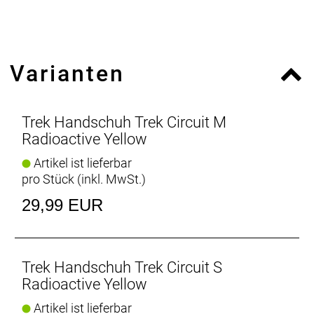
Mithilfe eines Maßbands und einer Schnur, die du
hinterher bequem abmessen kannst, oder mithilfe
eines anderen flexiblen Messinstruments ermittelst
du deinen Handumfang direkt unter den
Varianten
Fingerknöcheln, um deine richtige Handschuhgröße
zu finden.
- Materialtyp: Strick
Trek Handschuh Trek Circuit M
- Fasergehalt (Rückseite): Handrücken oben: 72 %
Radioactive Yellow
Nylon / 28 % Elastan, Handrücken unten: 78 %
Artikel ist lieferbar
Polyester / 22 % Elastan
pro Stück (inkl. MwSt.)
- Fasergehalt (Palm): Handfläche Vorderseite: 85 %
Polyester, 15 % Polyurethan, Handfläche Rückseite:
29,99 EUR
100 % Polyester, Daumen: 84 % Polyester, 16 %
Elastan
Trek Handschuh Trek Circuit S
Radioactive Yellow
Artikel ist lieferbar