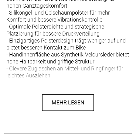
hohen Ganztageskomfort.
- Silikongel- und Gelschaumpolster für mehr
Komfort und bessere Vibrationskontrolle
- Optimale Polsterdichte und strategische
Platzierung für bessere Druckverteilung
- Einzigartiges Polsterdesign trägt weniger auf und
bietet besseren Kontakt zum Bike
- Handinnenfläche aus Synthetik-Veloursleder bietet
hohe Haltbarkeit und griffige Struktur
- Clevere Zuglaschen an Mittel- und Ringfinger für
leichtes Ausziehen
- Weicher, saugfähiger Besatz am Daumen
- Atmungsaktiver Handrücken aus Mesh und
Elastan sorgt für eng anliegende, komfortable
MEHR LESEN
Passform
- Klettverschluss für sicheren und individuell
anpassbaren Sitz.
So ermittelst du die passende Handschuhgröße