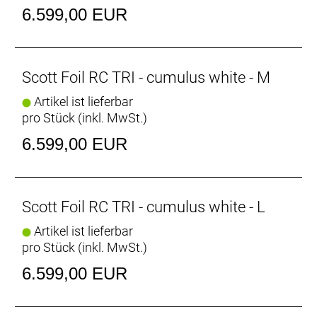
Laufradsatz: ZIPP 303S Carbon tubeless, 24 Front,
6.599,00 EUR
24 Rear, Syncros SL Axle, Removable Lever with
Tool
Bereifung vorne: Schwalbe PRO ONE Aero, TL-Easy,
Fold,700x28C
Scott Foil RC TRI - cumulus white - M
Bereifung hinten: Schwalbe PRO ONE Aero, TL-Easy,
Artikel ist lieferbar
Fold,700x28C
pro Stück (inkl. MwSt.)
Steuersatz: Acros AIF-1138
Lenker: ZIPP VUKA Bull, VUKA clip with carbon EVO
6.599,00 EUR
extensions
Vorbau: Syncros Foil 1.5 Aero
Sattel: Syncros Belcarra V 2.0 NEO Cut Out
Sattelstütze: Syncros Duncan SL Aero CFT
Scott Foil RC TRI - cumulus white - L
Gewicht: 8,0 kg
Artikel ist lieferbar
Zulässiges Gesamtgewicht: 120 kg
pro Stück (inkl. MwSt.)
6.599,00 EUR