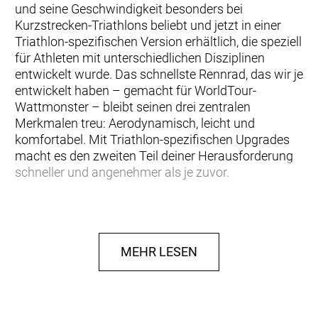
und seine Geschwindigkeit besonders bei
Kurzstrecken-Triathlons beliebt und jetzt in einer
Triathlon-spezifischen Version erhältlich, die speziell
für Athleten mit unterschiedlichen Disziplinen
entwickelt wurde. Das schnellste Rennrad, das wir je
entwickelt haben – gemacht für WorldTour-
Wattmonster – bleibt seinen drei zentralen
Merkmalen treu: Aerodynamisch, leicht und
komfortabel. Mit Triathlon-spezifischen Upgrades
macht es den zweiten Teil deiner Herausforderung
schneller und angenehmer als je zuvor.
Hinweis: Fahrradspezifikationen können ohne
vorherige Ankündigung geändert werden.
MEHR LESEN
Rahmen: FOIL RC HMX, Road Race geometry,
Replaceable Derailleur Hanger, Internal cable
routing