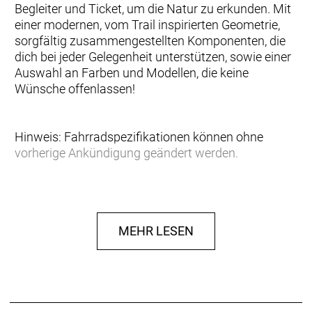
Begleiter und Ticket, um die Natur zu erkunden. Mit
einer modernen, vom Trail inspirierten Geometrie,
sorgfältig zusammengestellten Komponenten, die
dich bei jeder Gelegenheit unterstützen, sowie einer
Auswahl an Farben und Modellen, die keine
Wünsche offenlassen!
Hinweis: Fahrradspezifikationen können ohne
vorherige Ankündigung geändert werden.
Rahmen: Contrail Alloy 6061 Custom Butted Tubing,
BSA73, Internal Cable Routing, QR Axle 5x135mm,
replaceable hanger
MEHR LESEN
Gabel: Suntour XCE28, 100mm travel
Gabel Federweg: 100 mm
Schaltwerk: Shimano CUES RD-U4000-GS, Shadow
Type, 9 Speed
Schalthebel: Shimano CUES SL-U4000-9, 2 way