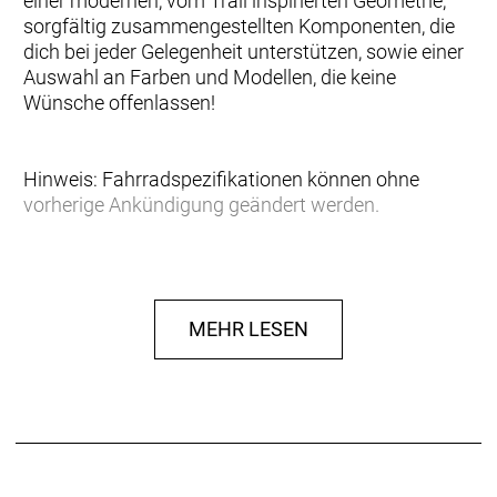
einer modernen, vom Trail inspirierten Geometrie,
sorgfältig zusammengestellten Komponenten, die
dich bei jeder Gelegenheit unterstützen, sowie einer
Auswahl an Farben und Modellen, die keine
Wünsche offenlassen!
Hinweis: Fahrradspezifikationen können ohne
vorherige Ankündigung geändert werden.
Rahmen: Contrail Alloy 6061 Custom Butted Tubing,
BSA73, Internal Cable Routing, QR Axle 5x135mm,
replaceable hanger
MEHR LESEN
Gabel: Suntour XCE28, 100mm travel
Gabel Federweg: 100 mm
Schaltwerk: Shimano CUES RD-U4000-GS, Shadow
Type, 9 Speed
Schalthebel: Shimano CUES SL-U4000-9, 2 way
release
Anzahl Gänge: 9