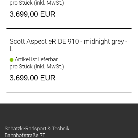
pro Stück (inkl. MwSt.)
Scheinwerfer: Bosch Light Cable pre-installed
Rücklicht: Bosch Light Cable pre-installed
3.699,00 EUR
Motor: Bosch Performance Line CX (BDU384Y)
Batterie: PowerTube 600Wh
Batteriekapazität: 600 Wh
Ladegerät: 2A Charger
Scott Aspect eRIDE 910 - midnight grey -
Display: Bosch System Controller, Intuvia 100, Mini
L
Remote
Artikel ist lieferbar
Gewicht: 25,8 kg
pro Stück (inkl. MwSt.)
Zulässiges Gesamtgewicht: 130 kg
3.699,00 EUR
Schatzki-Radsport & Technik
Bahnhofstraße 7F