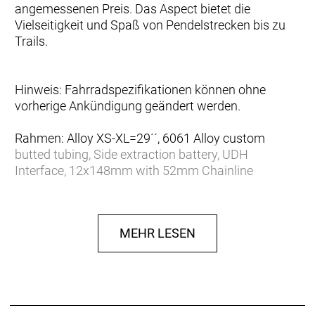
angemessenen Preis. Das Aspect bietet die
Vielseitigkeit und Spaß von Pendelstrecken bis zu
Trails.
Hinweis: Fahrradspezifikationen können ohne
vorherige Ankündigung geändert werden.
Rahmen: Alloy XS-XL=29´´, 6061 Alloy custom
butted tubing, Side extraction battery, UDH
Interface, 12x148mm with 52mm Chainline
Gabel: SR Suntour XCM34 RL Coil, Tapered 120mm
Travel, 15x110 bolt Axle, Remote Lock Out
Gabel Federweg: 120 mm
MEHR LESEN
Schaltwerk: SRAM NX Eagle, 12 Speed
Schalthebel: SRAM SX Eagle Single Click Trigger
Anzahl Gänge: 12
Zahnkranz: SRAM PG1210, 11-50
Kette/Riemen: