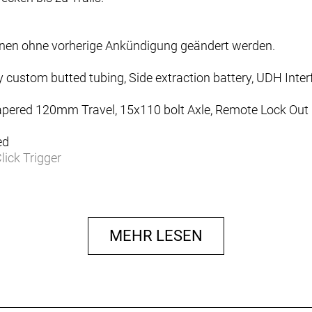
nnen ohne vorherige Ankündigung geändert werden.
y custom butted tubing, Side extraction battery, UDH I
apered 120mm Travel, 15x110 bolt Axle, Remote Lock Out
ed
lick Trigger
MEHR LESEN
Disc Brakes
 Disc Brakes
180mm
 180mm
 Pin Joint