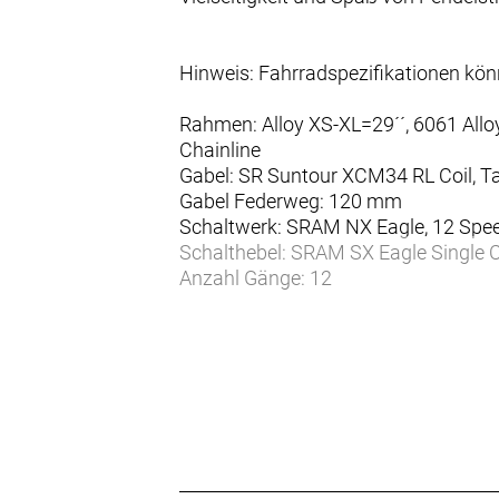
Hinweis: Fahrradspezifikationen kö
Rahmen: Alloy XS-XL=29´´, 6061 Allo
Chainline
Gabel: SR Suntour XCM34 RL Coil, T
Gabel Federweg: 120 mm
Schaltwerk: SRAM NX Eagle, 12 Spe
Schalthebel: SRAM SX Eagle Single C
Anzahl Gänge: 12
Zahnkranz: SRAM PG1210, 11-50
Kette/Riemen:
Kurbelsatz: FSA CK-220, 165mm
Bremsen vorne: Shimano BR-MT420 
Bremsen hinten: Shimano BR-MT420
Bremsscheibe vorne: SM-RT30 CL 
Bremsscheibe hinten: SM-RT30 CL
Felgen vorne: Cross X19, 32H, 30mm,