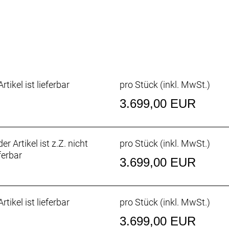
, Pin Joint
5x110mm
148x12mm
.6´´, 30TPI
.6´´, 30TPI
i integ. OD 50/61mm, ID 44/55mm
rtikel ist lieferbar
pro Stück (inkl. MwSt.)
, 9°, 12mm rise
 31.8mm, 0°
3.699,00 EUR
s
e
er Artikel ist z.Z. nicht
pro Stück (inkl. MwSt.)
m, 350mm
ferbar
installed
3.699,00 EUR
alled
 (BDU384Y)
rtikel ist lieferbar
pro Stück (inkl. MwSt.)
3.699,00 EUR
tuvia 100, Mini Remote