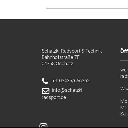
Gewicht: 25,8 kg
Zulässiges Gesamtgewicht: 130 kg
Schatzki-Radsport & Technik
Öf
Bahnhofstraße 7F
04758 Oschatz
wer
rad
Tel: 03435/666362
Wha
info@schatzki-
radsport.de
Mo.
Mi.
Sa.