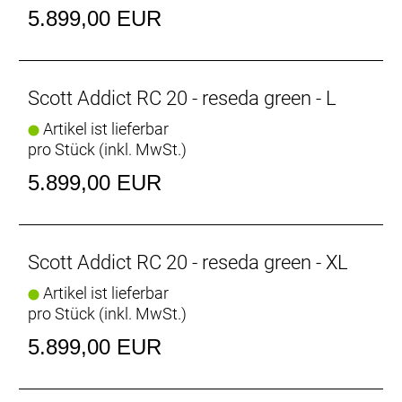
Bereifung hinten: Schwalbe ONE TLE Race-Guard
5.899,00 EUR
Fold, 700x30C
Steuersatz: Acros AIF-1317
Lenker: Syncros HB-R100-CF
Vorbau: Syncros ST-R100-AL
Scott Addict RC 20 - reseda green - L
Sattel: Syncros Belcarra Regular 2.0
Artikel ist lieferbar
Sattelstütze: Syncros SP-R101-CF
pro Stück (inkl. MwSt.)
Gewicht: 7,3 kg
Zulässiges Gesamtgewicht: 120 kg
5.899,00 EUR
Scott Addict RC 20 - reseda green - XL
Artikel ist lieferbar
pro Stück (inkl. MwSt.)
5.899,00 EUR