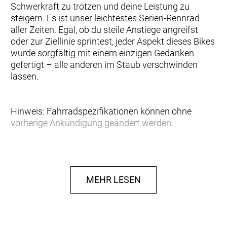
Schwerkraft zu trotzen und deine Leistung zu
steigern. Es ist unser leichtestes Serien-Rennrad
aller Zeiten. Egal, ob du steile Anstiege angreifst
oder zur Ziellinie sprintest, jeder Aspekt dieses Bikes
wurde sorgfältig mit einem einzigen Gedanken
gefertigt – alle anderen im Staub verschwinden
lassen.
Hinweis: Fahrradspezifikationen können ohne
vorherige Ankündigung geändert werden.
Rahmen: Addict RC HMX, Road Race geometry,
Replaceable Derailleur Hanger, Internal cable
routing
MEHR LESEN
Gabel: Addict RC HMX Flatmount Disc, 27.2mm
Eccentric Carbon steerer
Schaltwerk: Shimano Ultegra Di2 RD-R8150, 24
Speed Electronic Shift System