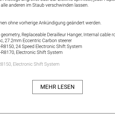
 alle anderen im Staub verschwinden lassen.
nnen ohne vorherige Ankündigung geändert werden.
ometry, Replaceable Derailleur Hanger, Internal cable r
c, 27.2mm Eccentric Carbon steerer
-R8150, 24 Speed Electronic Shift System
-R8170, Electronic Shift System
8150, Electronic Shift System
01-12, 11-34
00, Hollowtech II 52x36
MEHR LESEN
Hyd.Disc
 Hyd.Disc
L800 rotor 160mm
CL800 rotor 140mm