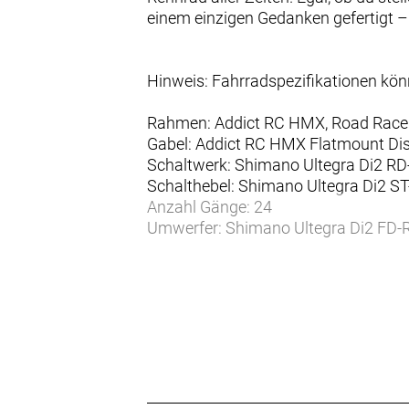
einem einzigen Gedanken gefertigt –
Hinweis: Fahrradspezifikationen kö
Rahmen: Addict RC HMX, Road Race ge
Gabel: Addict RC HMX Flatmount Dis
Schaltwerk: Shimano Ultegra Di2 RD
Schalthebel: Shimano Ultegra Di2 ST
Anzahl Gänge: 24
Umwerfer: Shimano Ultegra Di2 FD-R
Zahnkranz: Shimano Ultegra CS-R81
Kette/Riemen:
Kurbelsatz: Shimano Ultegra FC-R81
Innenlager: Shimano SM-BB71-41B
Bremsen vorne: Shimano BR-R8170 
Bremsen hinten: Shimano BR-R8170
Bremsscheibe vorne: Shimano RT-C
Bremsscheibe hinten: Shimano RT-