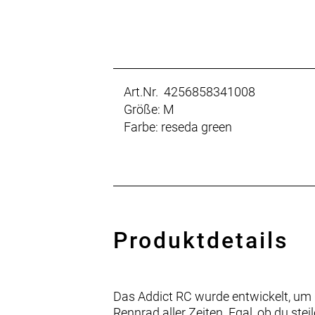
Art.Nr. 4256858341008
Größe: M
Farbe: reseda green
Produktdetails
Das Addict RC wurde entwickelt, um d
Rennrad aller Zeiten. Egal, ob du stei