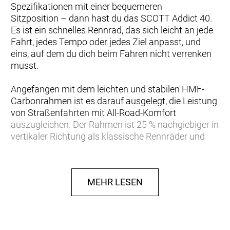
Spezifikationen mit einer bequemeren
Sitzposition – dann hast du das SCOTT Addict 40.
Es ist ein schnelles Rennrad, das sich leicht an jede
Fahrt, jedes Tempo oder jedes Ziel anpasst, und
eins, auf dem du dich beim Fahren nicht verrenken
musst.
Angefangen mit dem leichten und stabilen HMF-
Carbonrahmen ist es darauf ausgelegt, die Leistung
von Straßenfahrten mit All-Road-Komfort
auszugleichen. Der Rahmen ist 25 % nachgiebiger in
vertikaler Richtung als klassische Rennräder und
sorgt so für ein sanfteres, ruhigeres Fahrgefühl auf
unebenen Strecken. Die Geometrie ist auch offener,
mit einem höheren Stack und einem kürzeren Reach
MEHR LESEN
als ein Renn-Setup, um den ganzen Tag Komfort im
Sattel zu bieten. Die Reifenfreiheit ist zudem für
lange Touren gedacht und bietet Platz für bis zu 38-
mm-Reifen für maximalen Komfort, wenn du dein