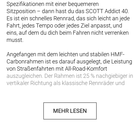
Spezifikationen mit einer bequemeren
Sitzposition – dann hast du das SCOTT Addict 40.
Es ist ein schnelles Rennrad, das sich leicht an jede
Fahrt, jedes Tempo oder jedes Ziel anpasst, und
eins, auf dem du dich beim Fahren nicht verrenken
musst.
Angefangen mit dem leichten und stabilen HMF-
Carbonrahmen ist es darauf ausgelegt, die Leistung
von Straßenfahrten mit All-Road-Komfort
auszugleichen. Der Rahmen ist 25 % nachgiebiger in
vertikaler Richtung als klassische Rennräder und
sorgt so für ein sanfteres, ruhigeres Fahrgefühl auf
unebenen Strecken. Die Geometrie ist auch offener,
mit einem höheren Stack und einem kürzeren Reach
MEHR LESEN
als ein Renn-Setup, um den ganzen Tag Komfort im
Sattel zu bieten. Die Reifenfreiheit ist zudem für
lange Touren gedacht und bietet Platz für bis zu 38-
mm-Reifen für maximalen Komfort, wenn du dein