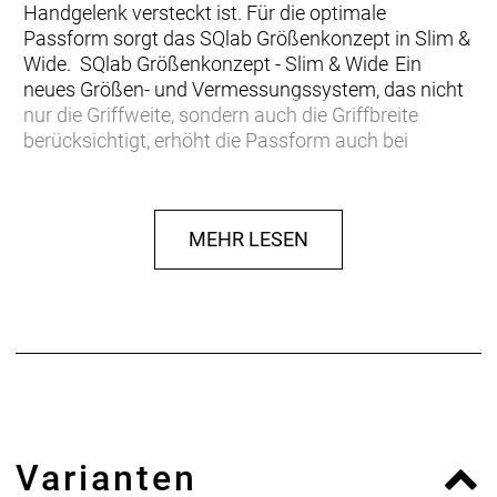
Handgelenk versteckt ist. Für die optimale
Passform sorgt das SQlab Größenkonzept in Slim &
Wide. SQlab Größenkonzept - Slim & Wide Ein
neues Größen- und Vermessungssystem, das nicht
nur die Griffweite, sondern auch die Griffbreite
berücksichtigt, erhöht die Passform auch bei
Menschen mit schmalen Händen und langen
Fingern oder breiten Händen und kurzen
Fingern. Griffsicherheit Der Regenschutz mit
MEHR LESEN
separatem Bremsfinger erlaubt es jederzeit den
Bremshebel zu erreichen. + Passform: Slim &
Wide + Wasserdichte AX Suede Innenhand +
Neopren Cuff + Regenschutz mit separaten
Bremsfinger + Überlappende Nähte am Zeigefinger
& Daumen + Touchscreen kompatibel
Varianten