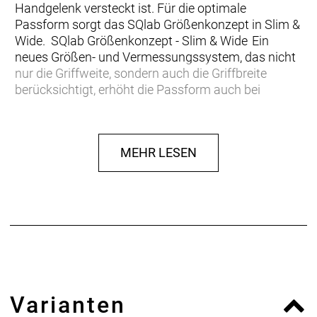
Handgelenk versteckt ist. Für die optimale
Passform sorgt das SQlab Größenkonzept in Slim &
Wide. SQlab Größenkonzept - Slim & Wide Ein
neues Größen- und Vermessungssystem, das nicht
nur die Griffweite, sondern auch die Griffbreite
berücksichtigt, erhöht die Passform auch bei
Menschen mit schmalen Händen und langen
Fingern oder breiten Händen und kurzen
Fingern. Griffsicherheit Der Regenschutz mit
MEHR LESEN
separatem Bremsfinger erlaubt es jederzeit den
Bremshebel zu erreichen. + Passform: Slim &
Wide + Wasserdichte AX Suede Innenhand +
Neopren Cuff + Regenschutz mit separaten
Bremsfinger + Überlappende Nähte am Zeigefinger
& Daumen + Touchscreen kompatibel
Varianten