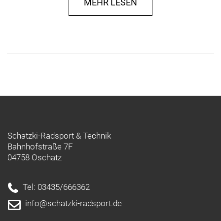
MEHR LESEN
entsprechen 29 PET-Wasserflaschen
- UV-Schutzfaktor 50+
- Der körpernahe Schnitt folgt den Konturen deines
Körpers, ohne deine Beweglichkeit einzuschränken
Mit ganz viel Liebe für dich und zum Schutz des
Planeten gefertigt
Das Hauptmaterial des Solstice-Trikots besteht zu
100 % aus recycelten Materialien, was der Menge
von 29 PET-Flaschen entspricht.
Wohlfühlmaterialien
Schatzki-Radsport & Technik
Die weichen, atmungsaktiven Hauptmaterialien des
Bahnhofstraße 7F
Solstice führen Feuchtigkeit effektiv ab und halten
04758 Oschatz
dich trocken, damit du Bestleistungen erzielen
kannst.
Tel: 03435/666362
Erweiterte Abdeckung am Rücken
info@schatzki-radsport.de
Das verlängerte Rückenteil bietet ausreichend
Abdeckung und sitzt dank Silikongrippern