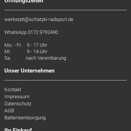
Öffnungszeiten
Die richtige Pflege deines Trikots verlängert seine
Lebensdauer, sorgt für ein angenehmes Tragegefühl
und beseitigt unliebsame Gerüche. Wasche es mit
werkstatt@schatzki-radsport.de
kaltem Wasser im Schonwaschgang und hänge es
danach zum Trocknen auf.
WhatsApp 0172 9792490
Dein Leitfaden für d
Mo. - Fr.
9 - 17 Uhr
Mi.
Du weißt nicht genau
9 - 14 Uhr
Sa.
nach Vereinbarung
- Materialtyp: Strick
Unser Unternehmen
- Fasergehalt: 44 % recyceltes Polyester / 44 %
Cocona 37.5 Polyester / 12 % Spandex
Kontakt
Impressum
Datenschutz
AGB
Batterieentsorgung
Ihr Einkauf