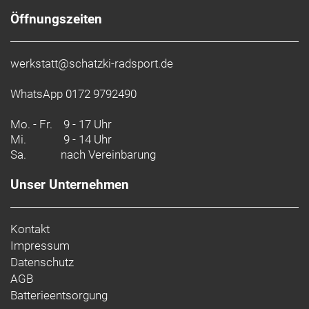
etablieren. Dieses und andere Produkte enthalten
Öffnungszeiten
recycelte Materialien und werden mithilfe
umweltfreundlicherer Herstellungsverfahren
gefertigt.
werkstatt@schatzki-radsport.de
- Materialtyp: Webstoff
WhatsApp 0172 9792490
- Materialtechnologie: Antimikrobiell
Mo. - Fr.
- Fasergehalt (Liner): Seitenbahnen: 77 % recyceltes
9 - 17 Uhr
Mi.
9 - 14 Uhr
Nylon, 23 % Spandex
Sa.
nach Vereinbarung
Unser Unternehmen
Kontakt
Impressum
Datenschutz
AGB
Batterieentsorgung