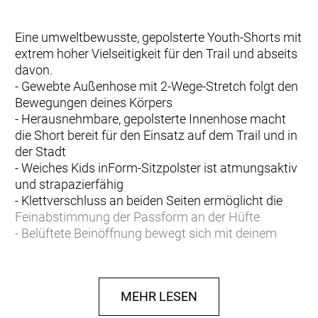
Eine umweltbewusste, gepolsterte Youth-Shorts mit
extrem hoher Vielseitigkeit für den Trail und abseits
davon.
- Gewebte Außenhose mit 2-Wege-Stretch folgt den
Bewegungen deines Körpers
- Herausnehmbare, gepolsterte Innenhose macht
die Short bereit für den Einsatz auf dem Trail und in
der Stadt
- Weiches Kids inForm-Sitzpolster ist atmungsaktiv
und strapazierfähig
- Klettverschluss an beiden Seiten ermöglicht die
Feinabstimmung der Passform an der Hüfte
- Belüftete Beinöffnung bewegt sich mit deinem
Pedaltritt
- Die in dem Produkt verwendeten Materialien
entsprechen 12 PET-Flaschen
MEHR LESEN
- Der körpernahe Schnitt folgt den Konturen deines
Körpers, ohne deine Beweglichkeit einzuschränken