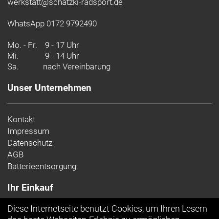
werkstatt@schatzki-radsport.de
- Materialtechnologie: Antimikrobiell
- Fasergehalt (Liner): Seitenbahnen: 77 % recyceltes
WhatsApp 0172 9792490
Nylon, 23 % Spandex
Mo. - Fr.
9 - 17 Uhr
Mi.
9 - 14 Uhr
Sa.
nach Vereinbarung
Unser Unternehmen
Kontakt
Impressum
Datenschutz
AGB
Batterieentsorgung
Ihr Einkauf
Diese Internetseite benutzt Cookies, um Ihren Lesern
Top Artikel