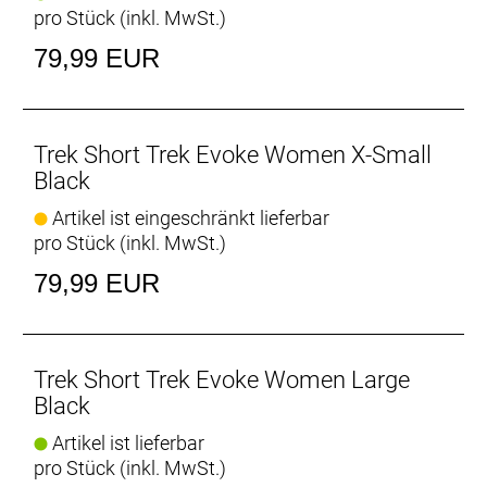
pro Stück (inkl. MwSt.)
Doppelseitige Verstellung
79,99 EUR
Der verstellbare Klettverschluss an beiden Seiten
ermöglicht die Feinabstimmung der Passform an
der Hüfte.
Trek Short Trek Evoke Women X-Small
Herausnehmbare Innenhose
Black
Genieße dank der herausnehmbaren Innenhose
Artikel ist eingeschränkt lieferbar
Ganztageskomfort auf und abseits des Bikes.
pro Stück (inkl. MwSt.)
Sichere Aufbewahrung
79,99 EUR
Eine hintere Tasche mit Reißverschluss bewahrt
Wertsachen sicher auf, egal wie wild du unterwegs
bist.
Trek Short Trek Evoke Women Large
Volle Bewegungsfreiheit
Black
Die Belüftungsöffnungen an den Beinen bewegen
Artikel ist lieferbar
sich bei jedem Tritt in die Pedale mit und sorgen für
pro Stück (inkl. MwSt.)
kühle, unbeschwerte Abenteuer.