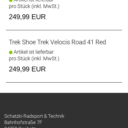
- Fasergehalt (Liner): 100 % Mesh
pro Stück (inkl. MwSt.)
- Fasergehalt (Sohle): 70 % Carbon / 30 % Glasfaser
- Fasergehalt (oben): 95 % thermoplastisches
249,99 EUR
Polyurethan / 5 % Nylon
Trek Shoe Trek Velocis Road 41 Red
Artikel ist lieferbar
pro Stück (inkl. MwSt.)
249,99 EUR
Schatzki-Radsport & Technik
Bahnhofstraße 7F