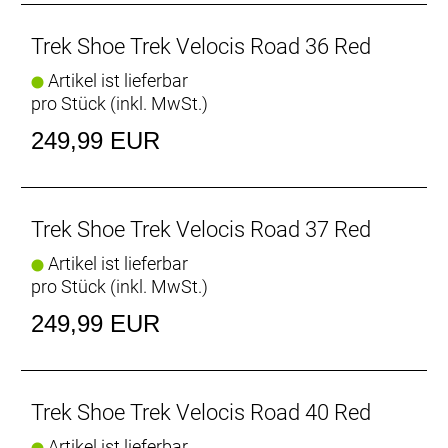
Sohlenplatte aus OCLV Carbon Verbundmaterial
Für eine optimale Kraftübertragung bei jedem
Trek Shoe Trek Velocis Road 36 Red
Pedaltritt zeichnet sich der Trek Velocis durch eine
Artikel ist lieferbar
Sohlenplatte aus OCLV Carbon Verbundmaterial mit
pro Stück (inkl. MwSt.)
einem Steifigkeitsindex von 10/14 aus.
249,99 EUR
Perfekte Passform
Zwei Li2 BOA Drehverschlüsse ermöglichen eine
ultrapräzise Passformeinstellung in
Sekundenschnelle. Eine integrierte Fersenschale
Trek Shoe Trek Velocis Road 37 Red
hält deine Ferse in Position und erhöht so die
Artikel ist lieferbar
Effizienz beim Treten.
pro Stück (inkl. MwSt.)
InForm Pro Leisten
249,99 EUR
Mit dem InForm Pro Leisten profitieren Fahrer:innen
von einer ergonomisch optimierten High-
Performance-Passform für ihr Training oder den
Renneinsatz.
Trek Shoe Trek Velocis Road 40 Red
Artikel ist lieferbar