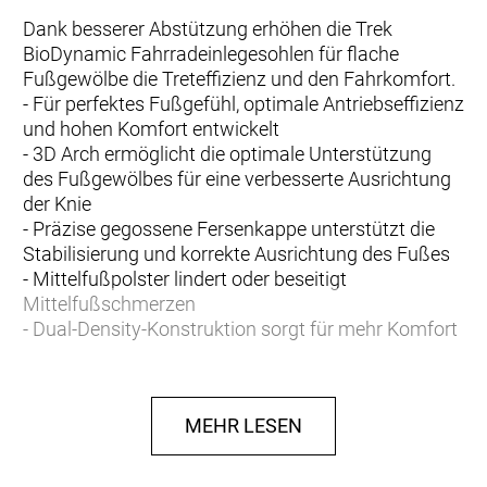
Dank besserer Abstützung erhöhen die Trek
BioDynamic Fahrradeinlegesohlen für flache
Fußgewölbe die Treteffizienz und den Fahrkomfort.
- Für perfektes Fußgefühl, optimale Antriebseffizienz
und hohen Komfort entwickelt
- 3D Arch ermöglicht die optimale Unterstützung
des Fußgewölbes für eine verbesserte Ausrichtung
der Knie
- Präzise gegossene Fersenkappe unterstützt die
Stabilisierung und korrekte Ausrichtung des Fußes
- Mittelfußpolster lindert oder beseitigt
Mittelfußschmerzen
- Dual-Density-Konstruktion sorgt für mehr Komfort
und lange Haltbarkeit
- Einlegesohlen können auf individuelle Fußgröße
zugeschnitten werden
MEHR LESEN
- Gefertigt aus 70 % recyceltem Material,
einschließlich Obermaterial, EVA und Fersenkappe
- 3 Fußgewölbehöhen garantieren einen besseren