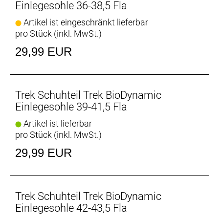
Präzise gegossene Fersenkappe unterstützt die
Einlegesohle 36-38,5 Fla
Stabilisierung und korrekte Ausrichtung des Fußes.
Artikel ist eingeschränkt lieferbar
pro Stück (inkl. MwSt.)
Mittelfußpolster
Das Mittelfußpolster lindert oder beseitigt häufig
29,99 EUR
auftretende Mittelfußbeschwerden.
Dual Density-Konstruktion
Dual-Density-Konstruktion für mehr Komfort und
Trek Schuhteil Trek BioDynamic
lange Haltbarkeit.
Einlegesohle 39-41,5 Fla
Artikel ist lieferbar
Anpassbare Größe
pro Stück (inkl. MwSt.)
Einlegesohlen auf je
29,99 EUR
Nachhaltiges Design
Gefertigt aus 70 % recyceltem Material,
einschließlich Obermaterial, EVA und Fersenkappe.
Trek Schuhteil Trek BioDynamic
Einlegesohle 42-43,5 Fla