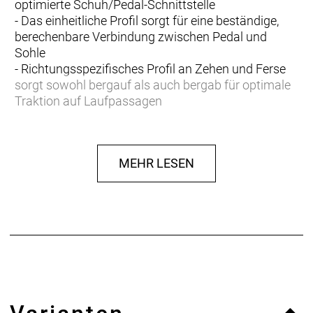
optimierte Schuh/Pedal-Schnittstelle
- Das einheitliche Profil sorgt für eine beständige,
berechenbare Verbindung zwischen Pedal und
Sohle
- Richtungsspezifisches Profil an Zehen und Ferse
sorgt sowohl bergauf als auch bergab für optimale
Traktion auf Laufpassagen
- Robustes, perforiertes Synthetikobermaterial
verbessert die Atmungsaktivität und widersteht den
Strapazen im Gelände
MEHR LESEN
- Verstärkte Zehenbox schützt vor Abrieb und allerlei
Trailunrat
- Stoßdämpfende EVA-Zwischensohle absorbiert
Schläge
- Schnürsenkel garantieren eine perfekte Passform
und die integrierte Schnürsenkelgarage fixiert sie
beim Pedalieren sicher am Schuh
Leistungsstarker Leisten
inForm Performance-Leisten sorgt für eine