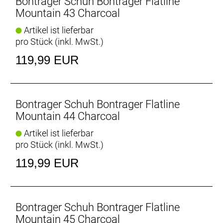
Bontrager Schuh Bontrager Flatline
Mountain 43 Charcoal
Für alle Fahrer/innen
Artikel ist lieferbar
Das große Angebot an Unisex-Größen lässt Fahrer
pro Stück (inkl. MwSt.)
jeden Geschlechts von denselben großartigen
Performance-Features und Farboptionen
119,99 EUR
profitieren.
- Fasergehalt (Liner): 100% Polyester
- Fasergehalt (Sohle): 65 % Ethylenvinylacetat /
Bontrager Schuh Bontrager Flatline
35 % Gummi
Mountain 44 Charcoal
- Fasergehalt (oben): 80 % Polyurethan, 12 %
Artikel ist lieferbar
thermoplastisches Polyurethan, 8 % Polyester
pro Stück (inkl. MwSt.)
119,99 EUR
Bontrager Schuh Bontrager Flatline
Mountain 45 Charcoal