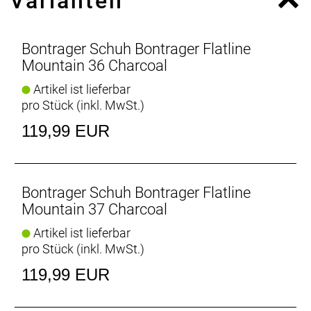
Varianten
bequeme Passform mit flacherer Fußstellung für
mehr Vielseitigkeit und hoher Alltagstauglichkeit.
Bontrager Schuh Bontrager Flatline
Fest im Griff
Mountain 36 Charcoal
Langlebige Schnürsenkel und integrierte
Artikel ist lieferbar
Schnürsenkelgarage erlauben eine individuelle
pro Stück (inkl. MwSt.)
Passform.
119,99 EUR
Fester Halt und volle Attacke
Griffige Vibram-Gummisohle sorgt für optimalen
Kontakt mit dem Pedal und dem Untergrund.
Bontrager Schuh Bontrager Flatline
Souverän und zuverlässig
Mountain 37 Charcoal
Das einheitliche Profil sorgt für eine beständige,
Artikel ist lieferbar
berechenbare Schnittstelle zwischen Pedal und
pro Stück (inkl. MwSt.)
Sohle, damit du auch in ruppigem Gelände stets die
Kontrolle behältst.
119,99 EUR
Gut zu Fuß