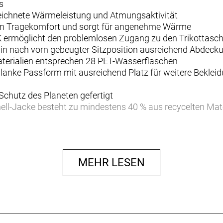
s
eichnete Wärmeleistung und Atmungsaktivität
den Tragekomfort und sorgt für angenehme Wärme
 ermöglicht den problemlosen Zugang zu den Trikottasc
h in nach vorn gebeugter Sitzposition ausreichend Abdeck
aterialien entsprechen 28 PET-Wasserflaschen
chlanke Passform mit ausreichend Platz für weitere Bekle
 Schutz des Planeten gefertigt
hell-Jacke besteht zu mindestens 40 % aus recycelten Mat
st windbeständig und zeichnet sich durch eine Wassersäul
MEHR LESEN
aus.
ausgezeichnete Wärme und Atmungsaktivität.