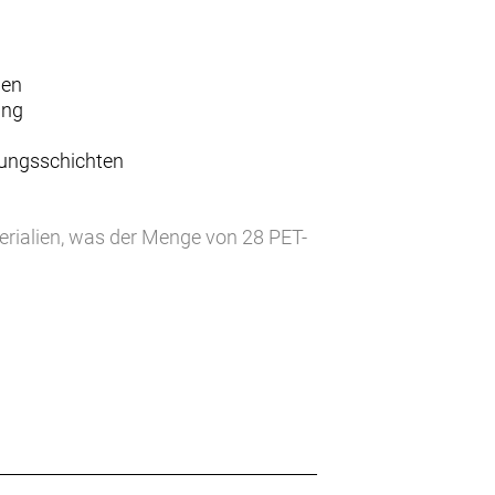
hen
ung
idungsschichten
erialien, was der Menge von 28 PET-
e von 8.000 mm und eine