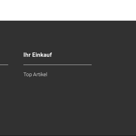
egefühl und beseitigt unliebsame
Ihr Einkauf
nen auf.
Top Artikel
(außer Verzierungen)