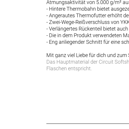
Atmungsaktivität von 5.000 g/m² au
- Hintere Thermobahn bietet ausgez
- Angerautes Thermofutter erhöht 
- Zwei-Wege-Reißverschluss von YKK
- Verlängertes Rückenteil bietet auc
- Die in dem Produkt verwendeten M
- Eng anliegender Schnitt für eine s
Mit ganz viel Liebe für dich und zum
Das Hauptmaterial der Circuit Softs
Flaschen entspricht.
Dreifacher Schutz
Das dreilagige Softshell-Material i
Atmungsaktivität von 5.000 g/mm² 
Ultimative Atmungsaktivität
Das Thermo-Rückenpanel sorgt für 
Alles Notwendige dabei