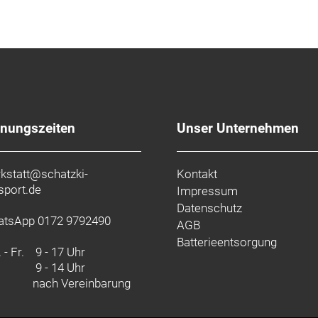
n Zugriff auf wichtige Utensilien
öglichkeiten
für problemlosen Zugang zu den Trikottaschen
längert ihre Lebensdauer, sorgt für ein angenehmeres Trag
fnungszeiten
Unser Unternehmen
sser im Schonwaschgang und hänge es danach zum Trock
kstatt@schatzki-
Kontakt
sport.de
Impressum
Datenschutz
tsApp 0172 9792490
AGB
cyceltes Polyester, Rückseite: 76 % Nylon / 24 % Spandex 
Batterieentsorgung
 - Fr.
9 - 17 Uhr
9 - 14 Uhr
nach Vereinbarung