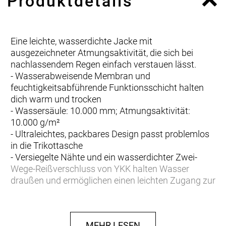
Produktdetails
Eine leichte, wasserdichte Jacke mit
ausgezeichneter Atmungsaktivität, die sich bei
nachlassendem Regen einfach verstauen lässt.
- Wasserabweisende Membran und
feuchtigkeitsabführende Funktionsschicht halten
dich warm und trocken
- Wassersäule: 10.000 mm; Atmungsaktivität:
10.000 g/m²
- Ultraleichtes, packbares Design passt problemlos
in die Trikottasche
- Versiegelte Nähte und ein wasserdichter Zwei-
Wege-Reißverschluss von YKK halten Wasser
draußen und ermöglichen einen leichten Zugang zur
Trikottasche
- Kordelzug im Taillenbund zur Feinabstimmung der
Passform
MEHR LESEN