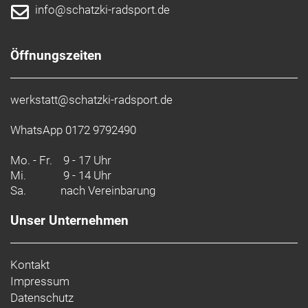
und hänge es danach zum Trocknen auf.
info@schatzki-radsport.de
Dein Leitfaden für d
Du weißt nicht genau
Öffnungszeiten
- Materialtyp: Webstoff
- Fasergehalt: 90 % recyceltes Polyester, 10 %
werkstatt@schatzki-radsport.de
Spandex
WhatsApp 0172 9792490
Mo. - Fr.
9 - 17 Uhr
Mi.
9 - 14 Uhr
Sa.
nach Vereinbarung
Unser Unternehmen
Kontakt
Impressum
Datenschutz