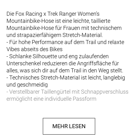
Die Fox Racing x Trek Ranger Women's
Mountainbike-Hose ist eine leichte, taillierte
Mountainbike-Hose für Frauen mit technischem
und strapazierfähigem Stretch-Material.
- Für hohe Performance auf dem Trail und relaxte
Vibes abseits des Bikes
- Schlanke Silhouette und eng zulaufenden
Unterschenkel reduzieren die Angriffsfläche für
alles, was sich dir auf dem Trail in den Weg stellt.
- Technisches Stretch-Material ist leicht, langlebig
und geschmeidig
- Verstellbarer Taillengürtel mit Schnappverschluss
ermöglicht eine individuelle Passform
- Zwei Reißverschlusstaschen nehmen alles
Wichtige für deine Ausfahrt auf
MEHR LESEN
Fox Racing x Trek Kooperation
Die vielseitige Fox Racing Ranger Kollektion mit