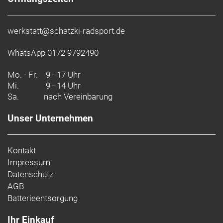
Treks bahnbrechende Helmtechnologie wurde vom
renommierten TIME Magazine in die Liste der 100
besten Erfindungen des Jahres aufgenommen – als
werkstatt@schatzki-radsport.de
eine der Innovationen 2020, welche die Welt
smarter, besser und einfach schöner machen. Aus
WhatsApp 0172 9792490
TIME ©2020 TIME USA LLC. Alle
Mo. - Fr.
9 - 17 Uhr
Mi.
- Materialtyp: Feuchtigkeitsabführende Polster
9 - 14 Uhr
Sa.
nach Vereinbarung
Unser Unternehmen
Kontakt
Impressum
Datenschutz
AGB
Batterieentsorgung
Ihr Einkauf