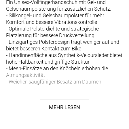
Ein Unisex-Vollfingerhandschuh mit Gel- und
Gelschaumpolsterung für zusätzlichen Schutz.
- Silikongel- und Gelschaumpolster für mehr
Komfort und bessere Vibrationskontrolle
- Optimale Polsterdichte und strategische
Platzierung für bessere Druckverteilung
- Einzigartiges Polsterdesign trägt weniger auf und
bietet besseren Kontakt zum Bike
- Handinnenfläche aus Synthetik-Veloursleder bietet
hohe Haltbarkeit und griffige Struktur
- Mesh-Einsätze an den Knöcheln erhöhen die
Atmungsaktivität
- Weicher, saugfähiger Besatz am Daumen
- Atmungsaktiver Handrücken aus Mesh und
Elastan sorgt für eng anliegende, komfortable
Passform
MEHR LESEN
- Klettverschluss für sicheren und individuell
anpassbaren Sitz.
So ermittelst du die passende Handschuhgröße