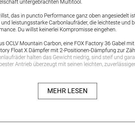
elschaft untergebrachten Multitool.
llst, das in puncto Performance ganz oben angesiedelt is
nd leistungsstarke Carbonlaufräder, die leichteste und 
mance. Du willst keinerlei Kompromisse eingehen.
aus OCLV Mountain Carbon, eine FOX Factory 36 Gabel mi
ory Float X Dämpfer mit 2-Positionen-Dämpfung zur Zäh
onlaufräder halten das Gewicht niedrig, sind steif und gar
ester Antrieb überzeugt mit seinen leichten, zuverlässi
t eine individuelle Feinabstimmung deines Bikes, während
MEHR LESEN
absoluten Spitzenklasse, das für alle mit einer Affinität für
it den besten Komponenten, die der Markt derzeit zu biet
d- laufräder und eine auf individuelle Bedürfnisse abst
0 mm vorderem und 140 mm hinterem Federweg, jeder Me
nktet mit einem robusteren Rahmen mit internem Staufach
gebots profitieren alle Rider von einer besseren Passf
 Laufradgröße: Rahmen in XS rollen auf 27,5"-Laufräder