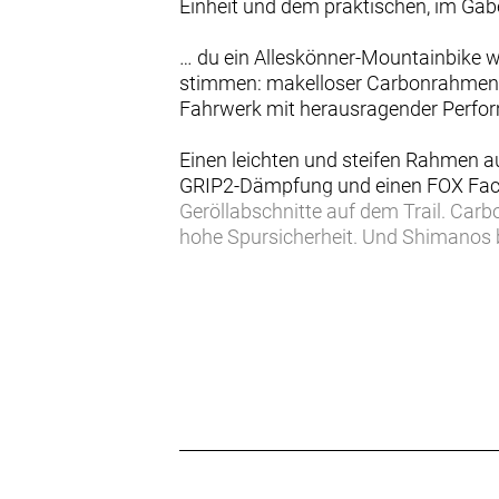
Einheit und dem praktischen, im Gab
… du ein Alleskönner-Mountainbike wi
stimmen: makelloser Carbonrahmen u
Fahrwerk mit herausragender Perfor
Einen leichten und steifen Rahmen 
GRIP2-Dämpfung und einen FOX Fact
Geröllabschnitte auf dem Trail. Carb
hohe Spursicherheit. Und Shimanos b
Die verstellbare Geometrie ermöglich
Notwendige für den Trail praktisch
Das Fuel EX 9.9 ist ein Trailbike der 
geschaffen ist. Dieses Bike kommt m
Factory-Federgabel, Carbonrahmen un
- Das Fuel EX Gen 6 wartet mit 15
einem stabilen Handling auf und pu
- Dank unseres erweiterten Größenan
Rahmengröße die am besten passende