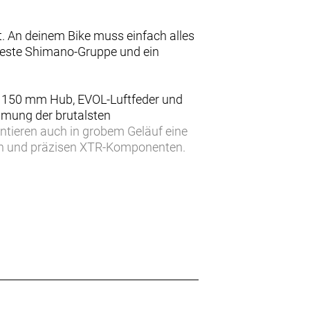
t. An deinem Bike muss einfach alles
beste Shimano-Gruppe und ein
t 150 mm Hub, EVOL-Luftfeder und
mung der brutalsten
antieren auch in grobem Geläuf eine
gen und präzisen XTR-Komponenten.
 das interne Staufach alles
 die feinen Dinge des Lebens
en hat: Shimano XTR-Antrieb, FOX
immbare Geometrie.
nge Anpassungsmöglichkeiten und
.
orm. Außerdem bekommt jede
n, bei Rahmen in Größe S kann