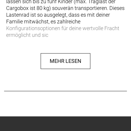
lassen sich bis zu fünf Kinder (max. Traglast der
Cargobox ist 80 kg) souverän transportieren. Dieses
Lastenrad ist so ausgelegt, dass es mit deiner
Familie mitwächst, es zahlreiche
Konfigurationsoptionen für deine wertvolle Fracht
ermöglicht und sic
… du dein Auto stehen lassen willst, um stattdessen
mit einem zuverlässigen, kraftvollen E-Cargobike
MEHR LESEN
mit ganz viel Schwung und Fahrspaß von A nach B
zu kommen. Du liebst den Gedanken, deine Kinder
vor dir sitzen zu sehen, und möchtest die Zeit auf
dem Bike nutzen, um eure Beziehung zu stärken
und mehr Spaß an der frischen Luft zu haben.
Einen robusten Aluminiumrahmen mit
konfigurierbarer vorderer Transportbox samt Bank
und zwei Kindersitzen. Einen Bosch Performance
Line Cargo Smart System Motor mit 250 W
Leistung und 85 Nm Drehmoment zur