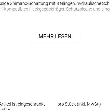
ässige Shimano-Schaltung mit 8 Gängen, hydraulische Sche
IK-kompatiblen Heckgepäckträger, Schutzbleche und einen
igkeit und Souveränität der FX-Familie mit einer elektrisc
und längere Strecken zurücklegen kannst. Darüber hinaus is
em Zubehör wie Gepäckträger und Schutzblechen ausgesta
MEHR LESEN
ke, das sich agil manövrieren und ohne großen Aufwand die 
nem Nabenmotor, der ein besonders natürliches Fahrgefühl
genwärtige Unterstützungsstufe anzeigt.
nd MIK-kompatiblem Heckgepäckträger ist dieses Fahrrad 
n Flaschenhalteraufnahmen am Rahmen anbringbaren Rang
dumdrehen verdoppeln.
dnabenantrieb mit 40 Nm überzeugt mit sicherem Handling 
ines unserer leichtesten E-Bikes aller Zeiten.
rtikel ist eingeschränkt
pro Stück (inkl. MwSt.)
ferbar