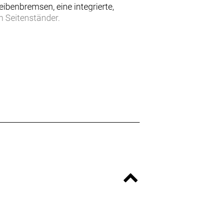
ibenbremsen, eine integrierte,
 Seitenständer.
hen Antriebsunterstützung, damit du
t es für den Einsatz als praktisches
ttet.
Treppe hochtragen lässt.
 erzeugt, während die einfach
sofort einsatzbereit.
e Extender-Zusatzakku lässt sich
und unterbrechungsfreier Leistung.