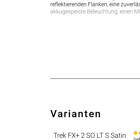
reflektierenden Flanken, eine zuverl
akkugespeiste Beleuchtung, einen M
Das FX+ 2 LT kombiniert die Vielseit
dich öfter auf den Sattel schwingst 
Pendel- und Alltagsrad mit nützlich
- Dies ist ein ultraleichtes E-Citybi
- Das Antriebssystem basiert auf ei
gehaltene LED-Remote-Einheit die ge
- Dank Schutzblechen, Beleuchtung u
- Mit einem 250 Wh starken, an de
die Reichweite deines Bikes im Han
Leistungsstarkes Antriebssystem
Der leichte und kraftvolle Hinterra
Varianten
Ultraleichtes Design
Mit gerade einmal 18 kg ist das FX+ e
A
Trek FX+ 2 SO LT S Satin
lie